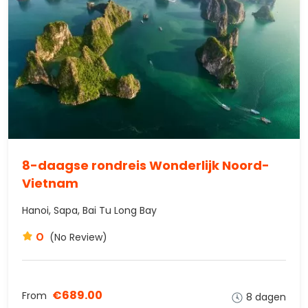
8-daagse rondreis Wonderlijk Noord-
Vietnam
Hanoi, Sapa, Bai Tu Long Bay
0
(No Review)
€689.00
From
8 dagen