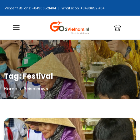
Vragen? Bel ons: +84906521404
Whatsapp: +84906521404
Tag:
Festival
Home
Reisnieuws