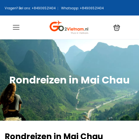
Vragen? Bel ons: +84906521404
Whatsapp: +84906521404
Rondreizen in Mai Chau
Rondreizen in Mai Chau