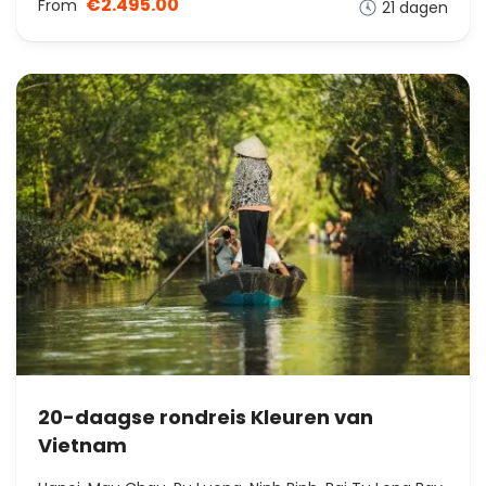
€2.495.00
From
21 dagen
20-daagse rondreis Kleuren van
Vietnam