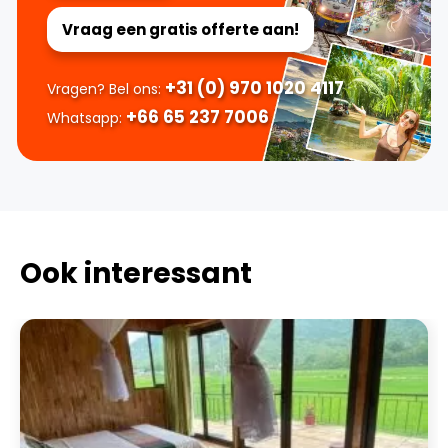
Vraag een gratis offerte aan!
+31 (0) 970 1020 4117
Vragen? Bel ons:
+66 65 237 7006
Whatsapp:
Ook interessant