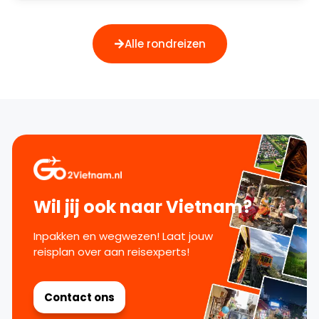
Alle rondreizen
Wil jij ook naar Vietnam?
Inpakken en wegwezen! Laat jouw
reisplan over aan reisexperts!
Contact ons