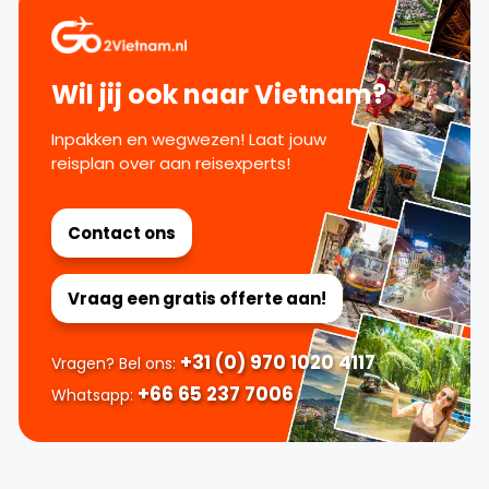
Wil jij ook naar Vietnam?
Inpakken en wegwezen! Laat jouw
reisplan over aan reisexperts!
Contact ons
Vraag een gratis offerte aan!
+31 (0) 970 1020 4117
Vragen? Bel ons:
+66 65 237 7006
Whatsapp: