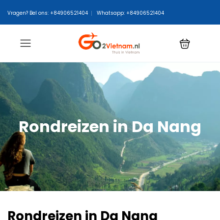
Vragen? Bel ons: +84906521404
Whatsapp: +84906521404
Rondreizen in Da Nang
Rondreizen in Da Nang