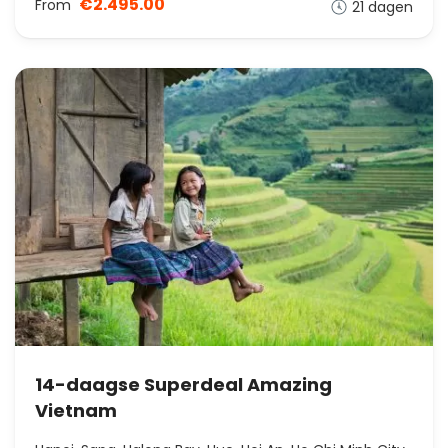
€2.495.00
From
21 dagen
14-daagse Superdeal Amazing
Vietnam