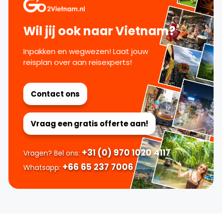
Wil jij ook naar Vietnam?
Inpakken en wegwezen! Laat jouw
reisplan over aan reisexperts!
Contact ons
Vraag een gratis offerte aan!
+31 (0) 970 1020 4117
Vragen? Bel ons:
+66 65 237 7006
Whatsapp: