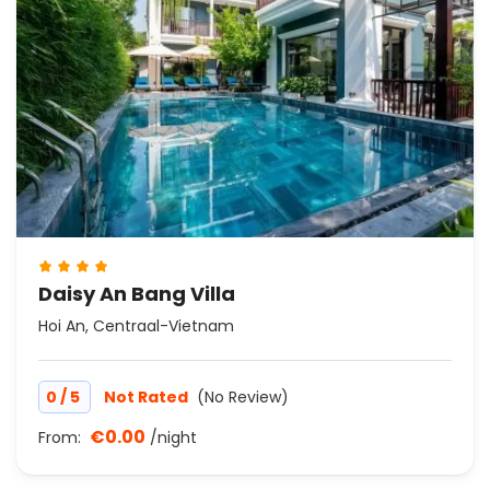
Daisy An Bang Villa
Hoi An, Centraal-Vietnam
/
0
5
Not Rated
(No Review)
€0.00
From:
/night