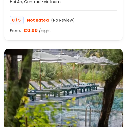
Hoi An, Centraal-Vietnam
/
0
5
Not Rated
(No Review)
€0.00
From:
/night