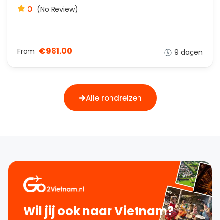
0
(No Review)
€981.00
From
9 dagen
Alle rondreizen
Wil jij ook naar Vietnam?