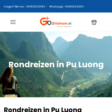
Vragen? Bel ons: +84906521404
Whatsapp: +84906521404
Rondreizen in Pu Luong
Rondreizen in Pu Luong