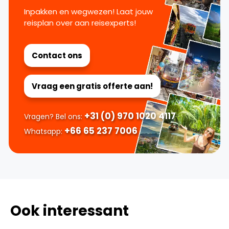
Inpakken en wegwezen! Laat jouw
reisplan over aan reisexperts!
Contact ons
Vraag een gratis offerte aan!
+31 (0) 970 1020 4117
Vragen? Bel ons:
+66 65 237 7006
Whatsapp:
Ook interessant