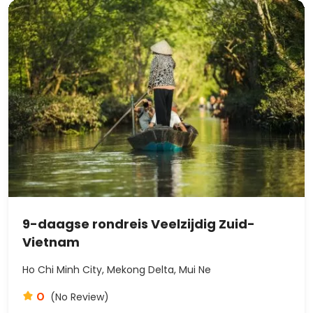
9-daagse rondreis Veelzijdig Zuid-
Vietnam
Ho Chi Minh City, Mekong Delta, Mui Ne
0
(No Review)