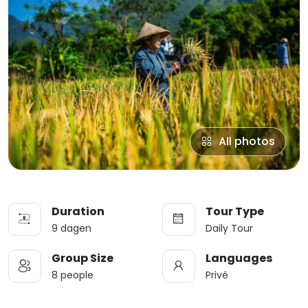
All photos
Duration
Tour Type
9 dagen
Daily Tour
Group Size
Languages
8 people
Privé