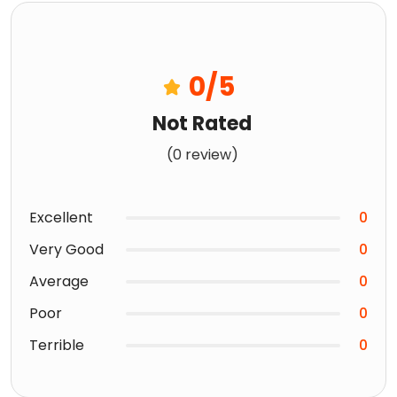
0
/5
Not Rated
(0 review)
Excellent
0
Very Good
0
Average
0
Poor
0
Terrible
0