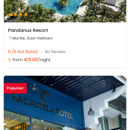
Pandanus Resort
Mui Ne, Zuid-Vietnam
0 /5 Not Rated
No Review
€0.00
from
/night
Populair