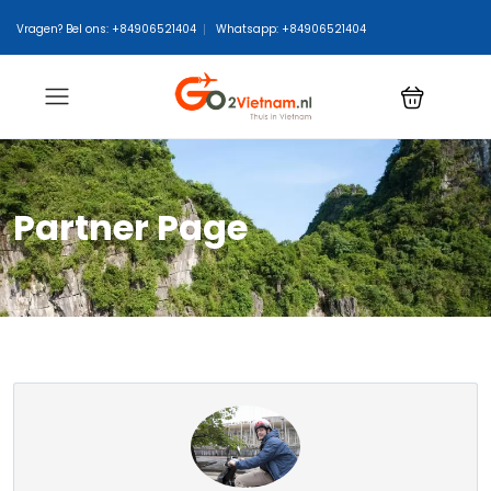
Vragen? Bel ons: +84906521404
Whatsapp: +84906521404
Partner Page