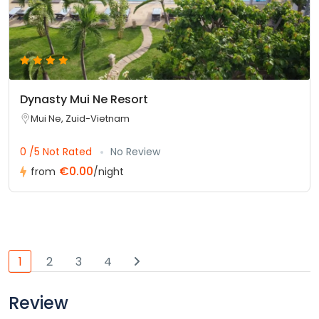
Dynasty Mui Ne Resort
Mui Ne, Zuid-Vietnam
0 /5 Not Rated
No Review
€0.00
from
/night
1
2
3
4
Review