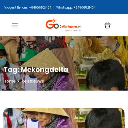
Vragen? Bel ons: +84906521404
Whatsapp: +84906521404
Tag:
Mekongdelta
Home
Reisnieuws