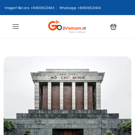
Vragen? Bel ons: +84906521404
Whatsapp: +84906521404