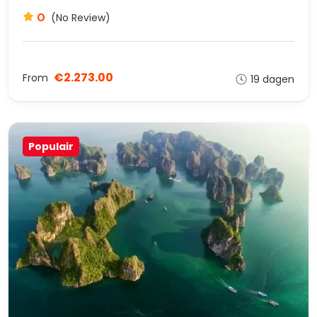
0
(No Review)
€2.273.00
From
19 dagen
Populair