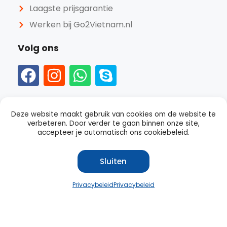
Laagste prijsgarantie
Werken bij Go2Vietnam.nl
Volg ons
Deze website maakt gebruik van cookies om de website te
verbeteren. Door verder te gaan binnen onze site,
accepteer je automatisch ons cookiebeleid.
Sluiten
Beoordeeld als
goed
met een
4.4
van 5 op Trustpilot
Privacybeleid
Privacybeleid
© Copyright Go2Vietnam.nl 2023