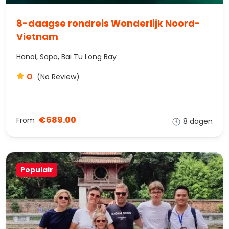
8-daagse rondreis Wonderlijk Noord-
Vietnam
Hanoi, Sapa, Bai Tu Long Bay
0
(No Review)
€689.00
From
8 dagen
Populair