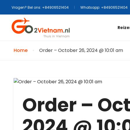
Vragen? Bel ons: +84906521404
Whatsapp: +84906521404
Reize
Home
Order – October 26, 2024 @ 10:01 am
Order – Oct
2024 @ 10: