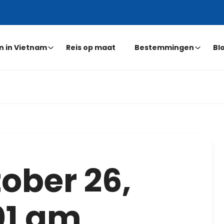
n in Vietnam
Reis op maat
Bestemmingen
Bl
ober 26,
01 am