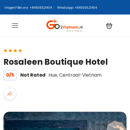
Vragen? Bel ons: +84906521404
Whatsapp: +84906521404
Rosaleen Boutique Hotel
0
/5
Not Rated
Hue, Centraal-Vietnam