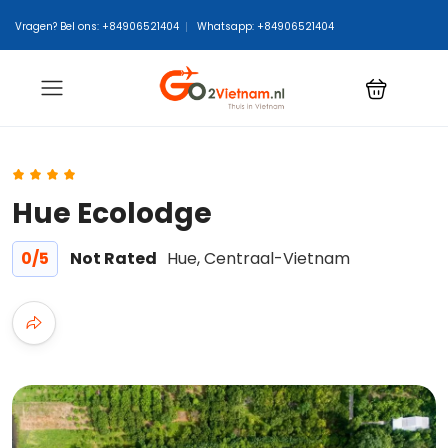
Vragen? Bel ons: +84906521404
Whatsapp: +84906521404
Hue Ecolodge
0
/5
Not Rated
Hue, Centraal-Vietnam