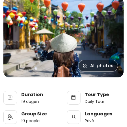
All photos
Duration
Tour Type
19 dagen
Daily Tour
Group Size
Languages
10 people
Privé