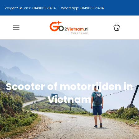
Vragen? Bel ons: +84906521404
Whatsapp: +84906521404
Scooter of motorrijden in
Vietnam