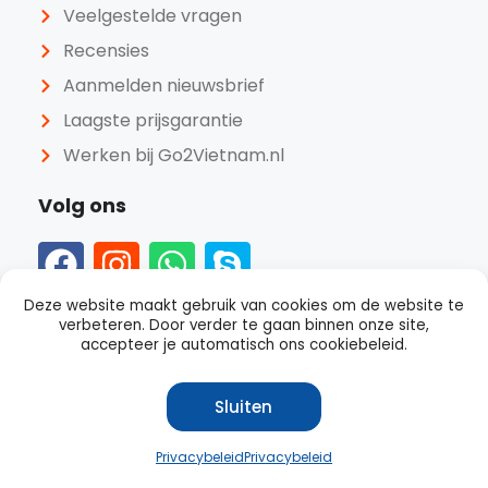
Veelgestelde vragen
Recensies
Aanmelden nieuwsbrief
Laagste prijsgarantie
Werken bij Go2Vietnam.nl
Volg ons
Deze website maakt gebruik van cookies om de website te
verbeteren. Door verder te gaan binnen onze site,
accepteer je automatisch ons cookiebeleid.
Sluiten
Privacybeleid
Privacybeleid
Beoordeeld als
goed
met een
4.4
van 5 op Trustpilot