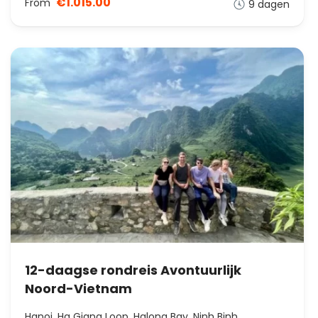
€1.015.00
From
9 dagen
12-daagse rondreis Avontuurlijk
Noord-Vietnam
Hanoi, Ha Giang Loop, Halong Bay, Ninh Binh