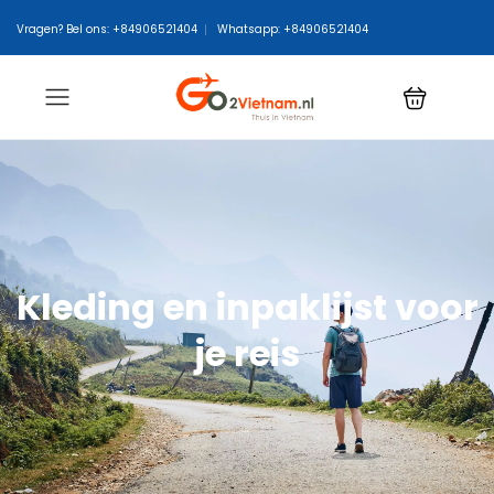
Vragen? Bel ons: +84906521404
Whatsapp: +84906521404
Kleding en inpaklijst voor
je reis