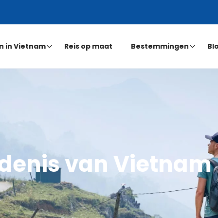
n in Vietnam
Reis op maat
Bestemmingen
Bl
denis van Vietnam