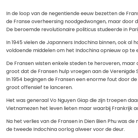
In de loop van de negentiende eeuw bezetten de Fra
de Franse overheersing noodgedwongen, maar door de j
De beroemde revolutionaire politicus studeerde in Pa
In 1945 vielen de Japanners Indochina binnen, ook al h
voldoende middelen om het Indochina opnieuw op te ei
De Fransen wisten enkele steden te heroveren, maar d
groot dat de Fransen hulp vroegen aan de Verenigde 
In 1954 begingen de Fransen een enorme fout door de n
groot offensief te lanceren.
Het was generaal Vo Nguyen Giap die zijn troepen daar 
Vietnamezen het leven lieten maar waarbij Frankrijk aa
Na het verlies van de Fransen in Dien Bien Phu was de 
de tweede Indochina oorlog alweer voor de deur.