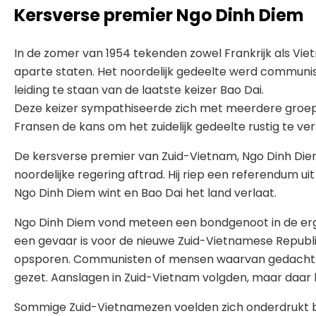
Kersverse premier Ngo Dinh Diem
In de zomer van 1954 tekenden zowel Frankrijk als V
aparte staten. Het noordelijk gedeelte werd communist
leiding te staan van de laatste keizer Bao Dai.
Deze keizer sympathiseerde zich met meerdere groepe
Fransen de kans om het zuidelijk gedeelte rustig te ve
De kersverse premier van Zuid-Vietnam, Ngo Dinh Diem
noordelijke regering aftrad. Hij riep een referendum u
Ngo Dinh Diem wint en Bao Dai het land verlaat.
Ngo Dinh Diem vond meteen een bondgenoot in de erg a
een gevaar is voor de nieuwe Zuid-Vietnamese Republie
opsporen. Communisten of mensen waarvan gedacht w
gezet. Aanslagen in Zuid-Vietnam volgden, maar daa
Sommige Zuid-Vietnamezen voelden zich onderdrukt bij