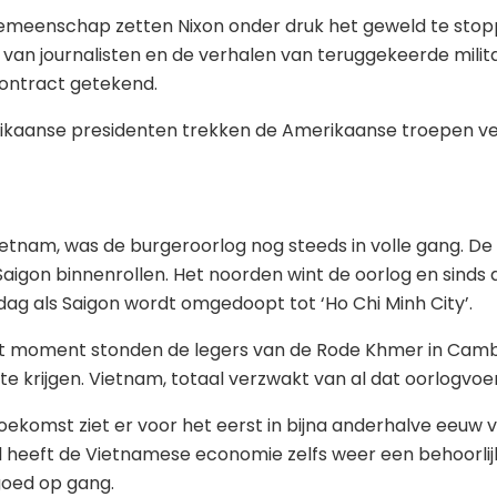
gemeenschap zetten Nixon onder druk het geweld te sto
o’s van journalisten en de verhalen van teruggekeerde mili
scontract getekend.
merikaanse presidenten trekken de Amerikaanse troepen v
ietnam, was de burgeroorlog nog steeds in volle gang. D
aigon binnenrollen. Het noorden wint de oorlog en sinds 
 dag als Saigon wordt omgedoopt tot ‘Ho Chi Minh City’.
 moment stonden de legers van de Rode Khmer in Cambodj
krijgen. Vietnam, totaal verzwakt van al dat oorlogvoeren
toekomst ziet er voor het eerst in bijna anderhalve eeuw v
heeft de Vietnamese economie zelfs weer een behoorlijke 
goed op gang.