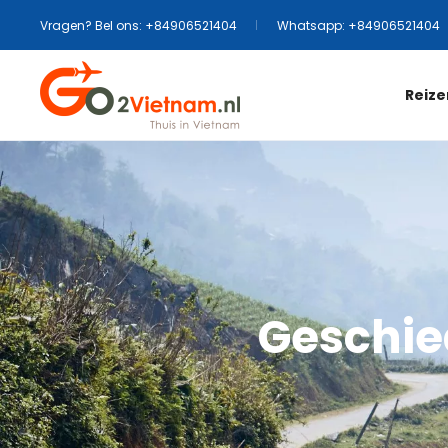
Vragen? Bel ons: +84906521404
Whatsapp: +84906521404
Reize
Geschie