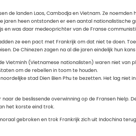
nsen de landen Laos, Cambodja en Vietnam. Ze noemden 
aren heen ontstonden er een aantal nationalistische gro
rijs en was daar medeoprichter van de Franse communistis
adden ze een pact met Frankrijk om dat niet te doen. Toen
sen. De Chinezen zagen na al die jaren eindelijk hun kan
e Vietminh (Vietnamese nationalisten) waren niet van pla
Staten om de rebellen in toom te houden.
oordelijke stad Dien Bien Phu te bezetten. Het lag niet i
naar de beslissende overwinning op de Fransen hielp. De 
n het korste eind trok.
moraal gebroken en trok Frankrijk zich uit Indochina teru