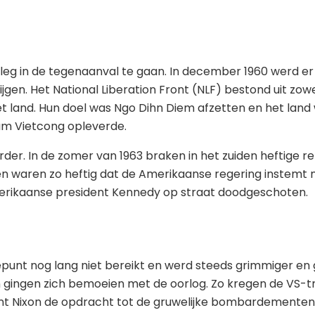
eg in de tegenaanval te gaan. In december 1960 werd er e
krijgen. Het National Liberation Front (NLF) bestond uit 
et land. Hun doel was Ngo Dihn Diem afzetten en het land
am Vietcong opleverde.
. In de zomer van 1963 braken in het zuiden heftige relle
len waren zo heftig dat de Amerikaanse regering instemt
erikaanse president Kennedy op straat doodgeschoten.
nt nog lang niet bereikt en werd steeds grimmiger en ge
gingen zich bemoeien met de oorlog. Zo kregen de VS-tro
dent Nixon de opdracht tot de gruwelijke bombardementen