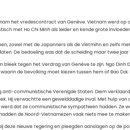
ietnam het vredescontract van Genève. Vietnam werd op 
isch met Ho Chi Minh als leider en kende grote invloeden
n, zowel met de Japanners als de Vietmihn en zelfs me
rlaten. De bedoeling was dat de scheiding maar twee jaar 
 bleek tegen het Verdrag van Genève te zijn. Ngo Dinh 
it waarin de bevolking moet kiezen tussen hem of Bao Dai.
nti-communistische Verenigde Staten. Diem verklaarde v
k. Hij verwachtte een gewelddadige inval. Met hulp van 
erd dat ze communistische sympathieën hadden. Ze we
r hadden de Noord-Vietnamezen vaak niets mee te maken
 deze nieuwe regering en pleegden aanslagen op de polit