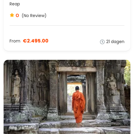
Reap
0
(No Review)
€2.495.00
From
21 dagen