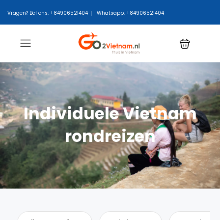
Vragen? Bel ons: +84906521404
Whatsapp: +84906521404
Individuele Vietnam
rondreizen