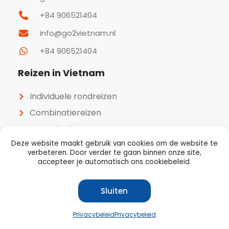
+84 906521404
info@go2vietnam.nl
+84 906521404
Reizen in Vietnam
Individuele rondreizen
Combinatiereizen
Superdeals
Deze website maakt gebruik van cookies om de website te
Excursies
verbeteren. Door verder te gaan binnen onze site,
Accommodaties
accepteer je automatisch ons cookiebeleid.
Tips en informatie
Sluiten
Bestemmingen
Reisblog
Privacybeleid
Privacybeleid
Vraag een reis op maat aan