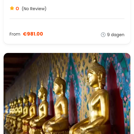
0
(No Review)
€981.00
From
9 dagen