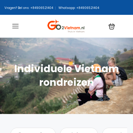
Vragen? Bel ons: +84906521404
Whatsapp: +84906521404
Individuele Vietnam
rondreizen